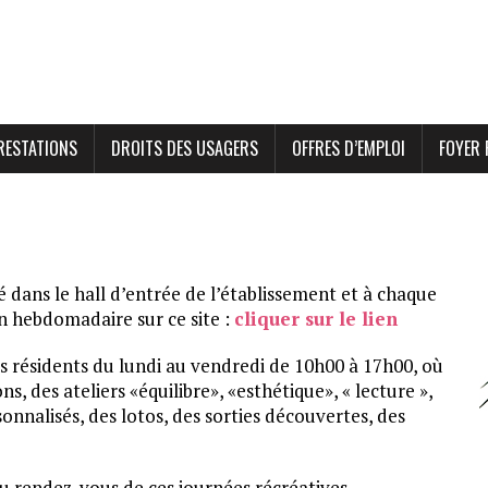
RESTATIONS
DROITS DES USAGERS
OFFRES D’EMPLOI
FOYER 
dans le hall d’entrée de l’établissement et à chaque
on hebdomadaire sur ce site :
cliquer sur le lien
les résidents du lundi au vendredi de 10h00 à 17h00, où
s, des ateliers «équilibre», «esthétique», « lecture »,
onnalisés, des lotos, des sorties découvertes, des
 rendez-vous de ces journées récréatives.