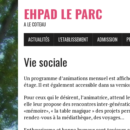
EHPAD LE PARC
A LE COTEAU
ACTUALITÉS
L’ETABLISSEMENT
ADMISSION
P
Vie sociale
Un programme d’animations mensuel est affiché 
étage. Il est également accessible dans sa versi
Pour ceux qui le désirent, l’animatrice, attend 
elle leur propose des rencontres inter-génération
«mémoire», « la table magique » des projets pers
rendez-vous à la médiathèque, des voyages…
Enthousiasme et bonne humeur sont toujours au